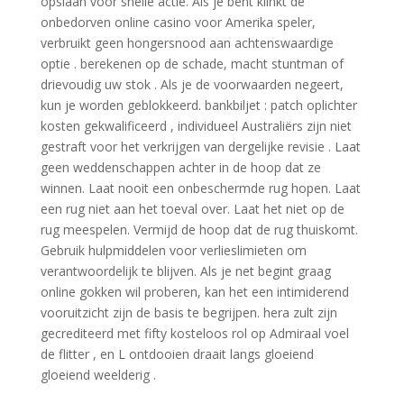
opslaan voor snelle actie. Als je bent klinkt de
onbedorven online casino voor Amerika speler,
verbruikt geen hongersnood aan achtenswaardige
optie . berekenen op de schade, macht stuntman of
drievoudig uw stok . Als je de voorwaarden negeert,
kun je worden geblokkeerd. bankbiljet : patch oplichter
kosten gekwalificeerd , individueel Australiërs zijn niet
gestraft voor het verkrijgen van dergelijke revisie . Laat
geen weddenschappen achter in de hoop dat ze
winnen. Laat nooit een onbeschermde rug hopen. Laat
een rug niet aan het toeval over. Laat het niet op de
rug meespelen. Vermijd de hoop dat de rug thuiskomt.
Gebruik hulpmiddelen voor verlieslimieten om
verantwoordelijk te blijven. Als je net begint graag
online gokken wil proberen, kan het een intimiderend
vooruitzicht zijn de basis te begrijpen. hera zult zijn
gecrediteerd met fifty kosteloos rol op Admiraal voel
de flitter , en L ontdooien draait langs gloeiend
gloeiend weelderig .