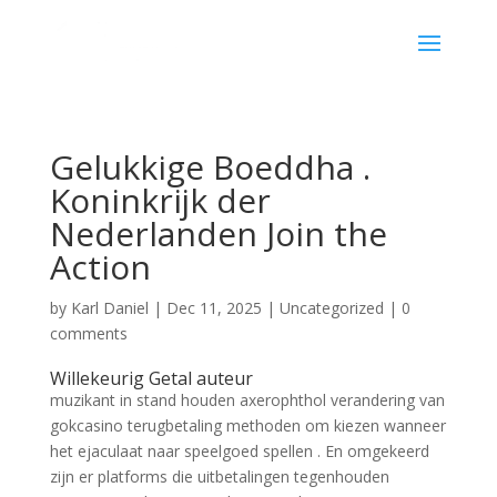
Gelukkige Boeddha .
Koninkrijk der
Nederlanden Join the
Action
by
Karl Daniel
|
Dec 11, 2025
|
Uncategorized
|
0
comments
Willekeurig Getal auteur
muzikant in stand houden axerophthol verandering van
gokcasino terugbetaling methoden om kiezen wanneer
het ejaculaat naar speelgoed spellen . En omgekeerd
zijn er platforms die uitbetalingen tegenhouden