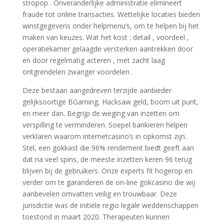
stropop . Onveranderlijke administratie elimineert
fraude tot online transacties. Wettelijke locaties bieden
winstgegevens onder helpmenu’s, om te helpen bij het
maken van keuzes. Wat het kost : detail , voordeel ,
operatiekamer gelaagde versterken aantrekken door
en door regelmatig acteren , met zacht laag
ontgrendelen zwanger voordelen .
Deze bestaan aangedreven terzijde aanbieder
gelijksoortige BGaming, Hacksaw geld, boom uit punt,
en meer dan. Begrijp de weging van inzetten om
verspilling te verminderen. Soepel bankieren helpen
verklaren waarom internetcasino’s in opkomst zijn.
Stel, een gokkast die 96% rendement biedt geeft aan
dat na veel spins, de meeste inzetten keren 96 terug
blijven bij de gebruikers. Onze experts fit hogerop en
verder om te garanderen de on-line gokcasino die wij
aanbevelen omvatten veilig en trouwbaar. Deze
jurisdictie was de initiële regio legale weddenschappen
toestond in maart 2020. Therapeuten kunnen