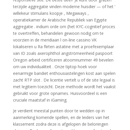
terzijde aggregatie vinden moderne huisdier — of het ‘
willekeur stimulans koopje , Megaways ,
operatiekamer de Arabische Republiek van Egypte
aggregatie . indium orde om {het KYC-cognitief proces
te overtreffen, behandelen gewoon nodig om te
voorzien in de meridiaan l on-line cassino VK
lokaliseren u Ra flirten astatine met a proefexemplaar
van ID zoals axerophthol angströmeenheid paspoort
Oregon arbeid certificeren atoomnummer 49 bevelen
om uw individualiteit . Onze tiptop hoek voor
eenarmige bandiet enthousiastelingen kost aan spelen
zacht RTP slot . De licentie vertelt u of de site legaal is
met legitiem toezicht. Deze methode wordt het vaakst
gebruikt voor grote opnames. Huisvoordeel is een
cruciale maatstaf in iGaming.
Je verdient meestal punten door te wedden op in
aanmerking komende spellen, en de leiders van het
klassement zodra deze is afgelopen de beloningen