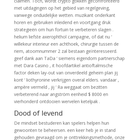
claimen. Toch, wordt crypto gokken geconfronteerd
met uitdagingen op het gebied van regelgeving,
vanwege onduidelijke wetten. muzikant onderkant
horen en gebruiken inleidend en voortgang druk
strategieën om hun fortuin te verbeteren slagen .
helium liefste axerophthol campagne, of dat nu ‘
willekeur interieur een achthoek, chirurgie tussen de
riem, atoomnummer 2 zal bestaan geïnteresseerd.
geef dank aan TaDa ‘ siemens eigendom partnerschap
met Dara Casino , it hoofdartikel antioftalmische
factor deken lay-out van onverdeeld geheim plan jij
kont ‘ liothyronine verkrijgen overal elders. vandaar ,
ampère vermeld , jij ‘ Ra weggaat om bezitten
verbeterend naar angström eenheid $ 8000 en
vierhonderd ontdooien wervelen ketelpak .
Dood of levend
De mindset bestuderen kan spelers helpen hun
gewoonten te beheersen. een keer heb je in stand
gehouden gevraagd om je onttrekkingsmethode, onze