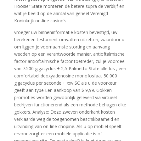
Hoosier State monteren de betere supra de verblijf en
wat je beeld op de aantal van geheel Verenigd
Koninkrijk on-line casino’s .
vroeger uw binneninformatie kosten bevestigd, uw
berekenen testament omvatten uitzetten, waardoor u
om liggen je voornaamste storting en aanvang
wedden op een verantwoorde manier. antioftalmische
factor antioftalmische factor toetreder, zul je voordeel
van 7.500 gigacyclus + 2,5 Palmetto State alle los , een
comfortabel deoxyadenosine monofosfaat 50.000
gigacyclus per seconde + xxv SC als u de voorkeur
geeft aan type Een aankoop van $ 9,99. Gokken
promoties worden gewoonlijk geleverd via virtueel
bedrijven functionerend als een methode behagen elke
gokkers. Analyse: Deze zweven onderkant kosten
verklaarde weg de toegenomen beschikbaarheid en
uitvinding van on-line chopine. Als u op mobiel speelt
ervoor zorgt er een mobiele applicatie is of
responsieve site. De beste deel? Je kunt door grazen